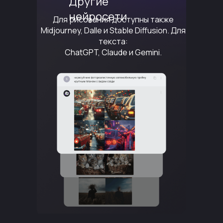
Другие
нейросети
Для рисования доступны также
Midjourney, Dalle и Stable Diffusion. Для
текста:
ChatGPT, Claude и Gemini.