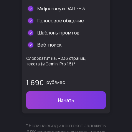
Midjourney и DALL-E 3
Голосовое общение
Шаблоны промтов
Веб-поиск
Слов хватит на: ~236 страниц
текста (в Gemini Pro 1.5)*
1 690
руб/мес
Начать
* Если на ввод и контекст заложить