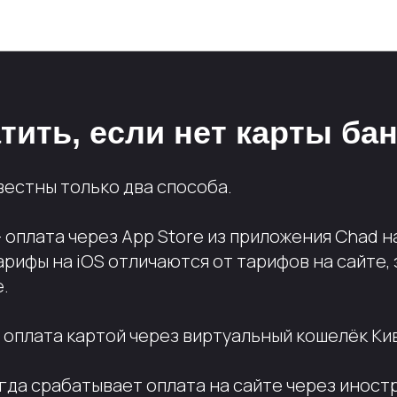
База знаний
тить, если нет карты ба
вестны только два способа.
 оплата через App Store из приложения Chad н
арифы на iOS отличаются от тарифов на сайте, 
.
 оплата картой через виртуальный кошелёк Ки
огда срабатывает оплата на сайте через инос