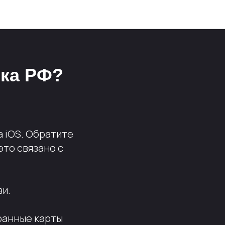
нка РФ?
а iOS. Обратите
это связано с
ви.
транные карты