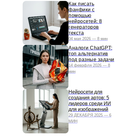
Как писать
фанфики с
помощью
нейросетей: 8
генераторов
текста
04 мая 2026 — 8 мин
Аналоги ChatGPT:
топ альтернатив
под разные задачи
14 феврфля 2026 — 8
мин
Нейросети для
создания артов: 5
лидеров среди ИИ
для изображений
29 ДЕКАБРЯ 2025 — 6
МИН