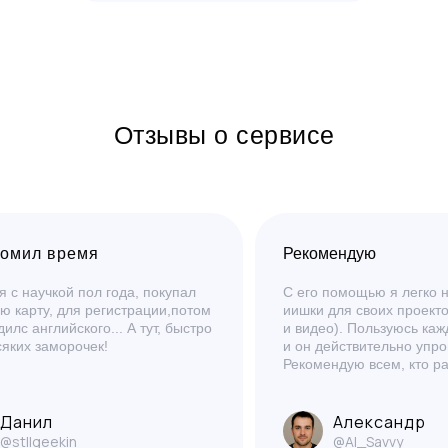
Отзывы о сервисе
омил время
Рекомендую
 с научкой пол года, покупал
С его помощью я легко
ю карту, для регистрации,потом
иишки для своих проекто
илс английского... А тут, быстро
и видео). Пользуюсь каж
сяких заморочек!
и он действительно упр
Рекомендую всем, кто ра
Данил
Александр
@stllgeekin
@AI_Savvy